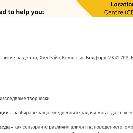
0
азвитие на детето, Хил Райз, Кемпстън, Бедфорд MK42 7EB,
 изследваме творчески:
ции
 – разбиране защо ежедневните задачи могат да се усещ
реда
 – как сензорните различия влияят на поведението, ем