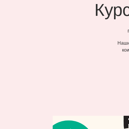
Кур
Наши
кои