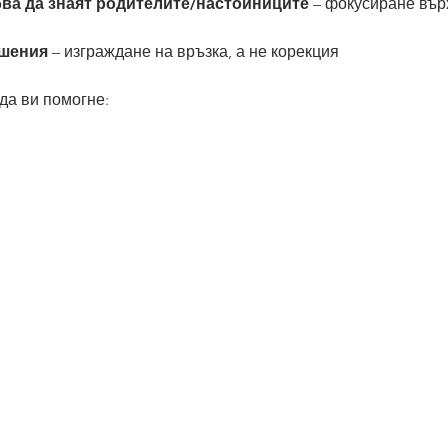
бва да знаят родителите/настойниците
 – фокусиране върх
шения
 – изграждане на връзка, а не корекция
да ви помогне: