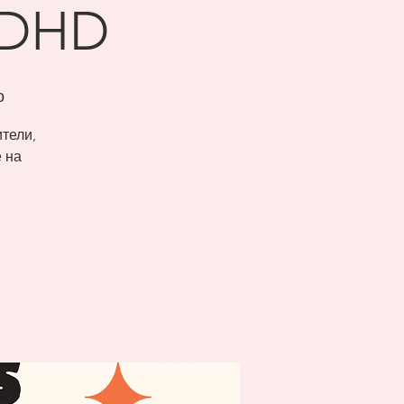
ADHD
о
тели,
е на