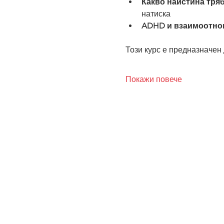
Какво наистина тря
натиска
ADHD и взаимоотно
Този курс е предназначен 
Покажи повече