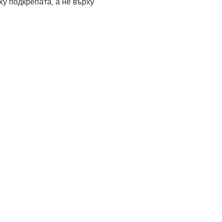
у подкрепата, а не върху 