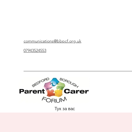
communications@bbpcf.org.uk
07943524553
Тук за вас