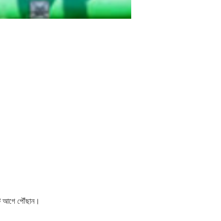
নিট আগে পৌঁছান।