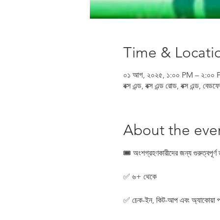
Time & Locati
০১ আগ, ২০২৫, ১:০০ PM – ২:০০
বক্স এন্ড, বক্স এন্ড রোড, বক্স এন্ড, বে
About the eve
🎟 অংশগ্রহণকারীদের জন্য গুরুত্বপূর্ণ 
✅ ৬+ থেকে
✅ চেক-ইন, কিট-আপ এবং অ্যাকোয়া পার