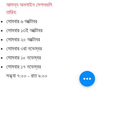
আসন্ন অনলাইন সেশনগুলি
তারিখ:
সোমবার ৬ অক্টোবর
সোমবার ১৩ই অক্টোবর
সোমবার ২০ অক্টোবর
সোমবার ৩রা নভেম্বর
সোমবার ১০ নভেম্বর
সোমবার ১৭ নভেম্বর
সন্ধ্যা ৭:০০ - রাত ৯:০০
বেডফোর্ড বরোর অভিভাবকদের জন্য এই প্রোগ্রামটি
সম্পূর্ণ বিনামূল্যে।
নিজের যত্ন নেওয়া আপনার পরিবারের যত্ন নেওয়ার
মতোই গুরুত্বপূর্ণ। আমাদের সাথে যোগ দিন এবং
একটি সুস্থ, আরও ভারসাম্যপূর্ণ আপনার দিকে প্রথম
পদক্ষেপ নিন।