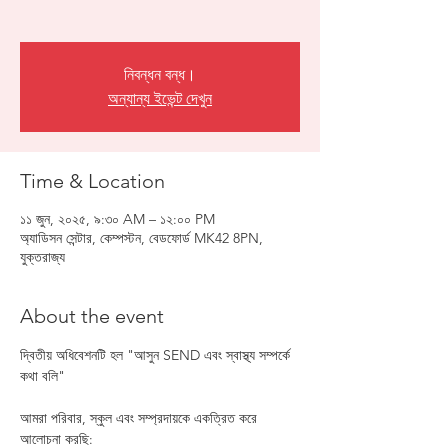
নিবন্ধন বন্ধ।
অন্যান্য ইভেন্ট দেখুন
Time & Location
১১ জুন, ২০২৫, ৯:৩০ AM – ১২:০০ PM
অ্যাডিসন সেন্টার, কেম্পস্টন, বেডফোর্ড MK42 8PN,
যুক্তরাজ্য
About the event
দ্বিতীয় অধিবেশনটি হল "আসুন SEND এবং স্বাস্থ্য সম্পর্কে 
কথা বলি"
আমরা পরিবার, স্কুল এবং সম্প্রদায়কে একত্রিত করে 
আলোচনা করছি: