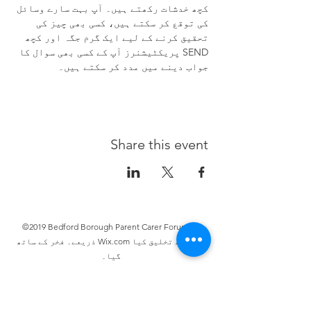
کچھ خدشات رکھتے ہیں۔ آپ بہت سارے وسائل 
کی توقع کر سکتے ہیں، کسی بھی چیز کی 
تحقیق کرنے کے لیے ایک گرم جگہ اور کچھ 
SEND پریکٹیشنرز آپ کے کسی بھی سوال کا 
جواب دینے میں مدد کر سکتے ہیں۔
Share this event
©2019 Bedford Borough Parent Carer Forum کے
ذریعے۔ فخر کے ساتھ Wix.com کے ساتھ تخلیق کیا
گیا۔