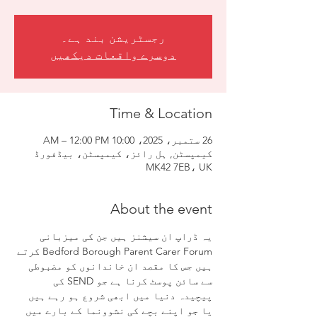
رجسٹریشن بند ہے۔
دوسرے واقعات دیکھیں
Time & Location
26 ستمبر، 2025، 10:00 AM – 12:00 PM
کیمپسٹن, ہل رائز، کیمپسٹن، بیڈفورڈ
MK42 7EB، UK
About the event
یہ ڈراپ ان سیشنز ہیں جن کی میزبانی 
Bedford Borough Parent Carer Forum کرتے 
ہیں جس کا مقصد ان خاندانوں کو مضبوطی 
سے سائن پوسٹ کرنا ہے جو SEND کی 
پیچیدہ دنیا میں ابھی شروع ہو رہے ہیں 
یا جو اپنے بچے کی نشوونما کے بارے میں 