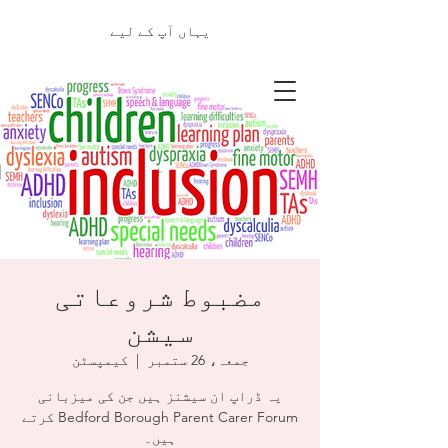
یہاں آپ کے لیے
مضبوط شروعاتی
سیشن
جمعہ، 26 ستمبر
  |  
کیمپسٹن
یہ ڈراپ ان سیشنز ہیں جن کی میزبانی
Bedford Borough Parent Carer Forum کرتے
ہیں۔