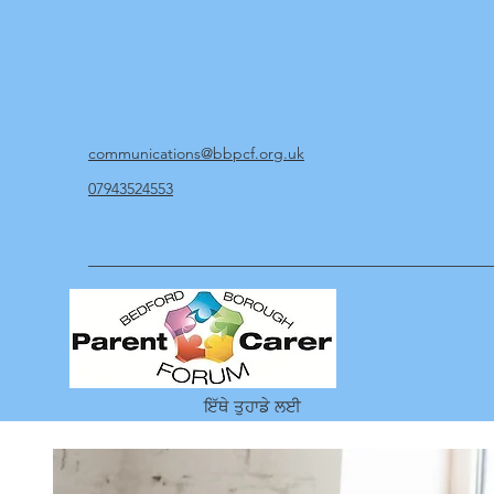
communications@bbpcf.org.uk
07943524553
ਇੱਥੇ ਤੁਹਾਡੇ ਲਈ