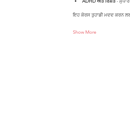
ADHD ਅਤੇ ਰਿਸ਼ਤੇ
 - ਸੁਧਾ
ਇਹ ਕੋਰਸ ਤੁਹਾਡੀ ਮਦਦ ਕਰਨ ਲ
Show More