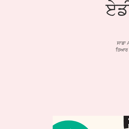
ਏਡ
ਸਾਡਾ 
ਤਿਆਰ ਕ