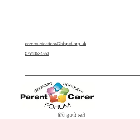
communications@bbpcf.org.uk
07943524553
ਇੱਥੇ ਤੁਹਾਡੇ ਲਈ