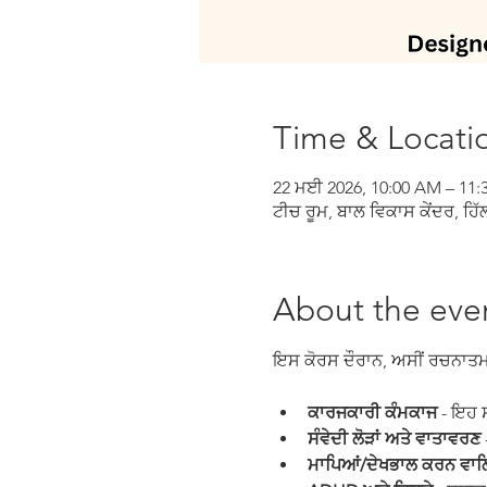
Time & Locati
22 ਮਈ 2026, 10:00 AM – 11
ਟੀਚ ਰੂਮ, ਬਾਲ ਵਿਕਾਸ ਕੇਂਦਰ, ਹਿੱ
About the eve
ਇਸ ਕੋਰਸ ਦੌਰਾਨ, ਅਸੀਂ ਰਚਨਾਤਮਕ 
ਕਾਰਜਕਾਰੀ ਕੰਮਕਾਜ
 - ਇਹ 
ਸੰਵੇਦੀ ਲੋੜਾਂ ਅਤੇ ਵਾਤਾਵਰਣ
 
ਮਾਪਿਆਂ/ਦੇਖਭਾਲ ਕਰਨ ਵਾਲਿਆ