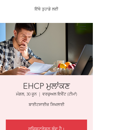
ਇੱਥੇ ਤੁਹਾਡੇ ਲਈ
EHCP ਮੁਲਾਂਕਣ
ਮੰਗਲ, 30 ਜੂਨ
  |  
ਵਰਚੁਅਲ ਇਵੈਂਟ (ਟੀਮਾਂ)
ਬਾਈਟਸਾਈਜ਼ ਸਿਖਲਾਈ
ਰਜਿਸਟ੍ਰੇਸ਼ਨ ਬੰਦ ਹੈ।