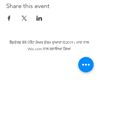
Share this event
ਬੈੱਡਫੋਰਡ ਬੋਰੋ ਪੇਰੈਂਟ ਕੇਅਰ ਫੋਰਮ ਦੁਆਰਾ ©2019। ਮਾਣ ਨਾਲ
Wix.com ਨਾਲ ਬਣਾਇਆ ਗਿਆ