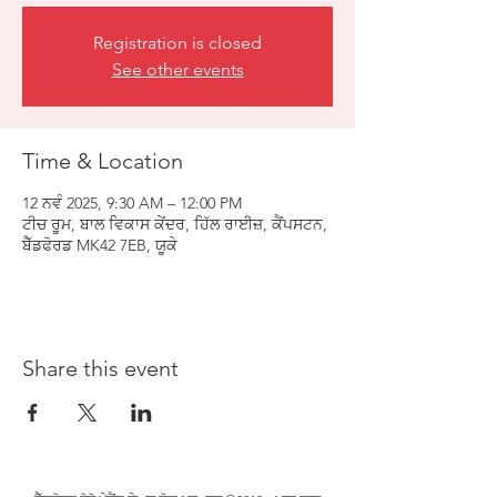
Registration is closed
See other events
Time & Location
12 ਨਵੰ 2025, 9:30 AM – 12:00 PM
ਟੀਚ ਰੂਮ, ਬਾਲ ਵਿਕਾਸ ਕੇਂਦਰ, ਹਿੱਲ ਰਾਈਜ਼, ਕੈਂਪਸਟਨ,
ਬੈੱਡਫੋਰਡ MK42 7EB, ਯੂਕੇ
Share this event