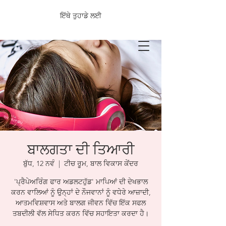
ਇੱਥੇ ਤੁਹਾਡੇ ਲਈ
ਬਾਲਗਤਾ ਦੀ ਤਿਆਰੀ
ਬੁੱਧ, 12 ਨਵੰ
  |  
ਟੀਚ ਰੂਮ, ਬਾਲ ਵਿਕਾਸ ਕੇਂਦਰ
'ਪ੍ਰੈਪੇਅਰਿੰਗ ਫਾਰ ਅਡਲਟਹੁੱਡ' ਮਾਪਿਆਂ ਦੀ ਦੇਖਭਾਲ
ਕਰਨ ਵਾਲਿਆਂ ਨੂੰ ਉਨ੍ਹਾਂ ਦੇ ਨੌਜਵਾਨਾਂ ਨੂੰ ਵਧੇਰੇ ਆਜ਼ਾਦੀ,
ਆਤਮਵਿਸ਼ਵਾਸ ਅਤੇ ਬਾਲਗ ਜੀਵਨ ਵਿੱਚ ਇੱਕ ਸਫਲ
ਤਬਦੀਲੀ ਵੱਲ ਸੇਧਿਤ ਕਰਨ ਵਿੱਚ ਸਹਾਇਤਾ ਕਰਦਾ ਹੈ।