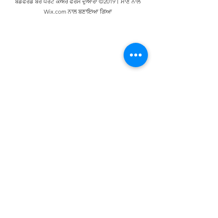
ਬੈੱਡਫੋਰਡ ਬੋਰੋ ਪੇਰੈਂਟ ਕੇਅਰ ਫੋਰਮ ਦੁਆਰਾ ©2019। ਮਾਣ ਨਾਲ
Wix.com ਨਾਲ ਬਣਾਇਆ ਗਿਆ