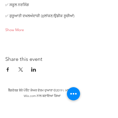
✅ ਸਕੂਲ ਨਰਸਿੰਗ
✅ ਸ਼ੁਰੂਆਤੀ ਦਖਲਅੰਦਾਜ਼ੀ (ਮੁਲਾਂਕਣ/ਉਡੀਕ ਸੂਚੀਆਂ)
Show More
Share this event
ਬੈੱਡਫੋਰਡ ਬੋਰੋ ਪੇਰੈਂਟ ਕੇਅਰ ਫੋਰਮ ਦੁਆਰਾ ©2019। ਮਾਣ ਨਾਲ
Wix.com ਨਾਲ ਬਣਾਇਆ ਗਿਆ