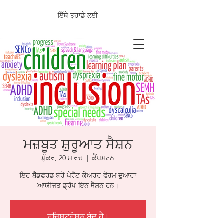
ਇੱਥੇ ਤੁਹਾਡੇ ਲਈ
ਮਜ਼ਬੂਤ ਸ਼ੁਰੂਆਤ ਸੈਸ਼ਨ
ਸ਼ੁੱਕਰ, 20 ਮਾਰਚ
  |  
ਕੈਂਪਸਟਨ
ਇਹ ਬੈੱਡਫੋਰਡ ਬੋਰੋ ਪੇਰੈਂਟ ਕੇਅਰਰ ਫੋਰਮ ਦੁਆਰਾ
ਆਯੋਜਿਤ ਡ੍ਰੌਪ-ਇਨ ਸੈਸ਼ਨ ਹਨ।
ਰਜਿਸਟ੍ਰੇਸ਼ਨ ਬੰਦ ਹੈ।