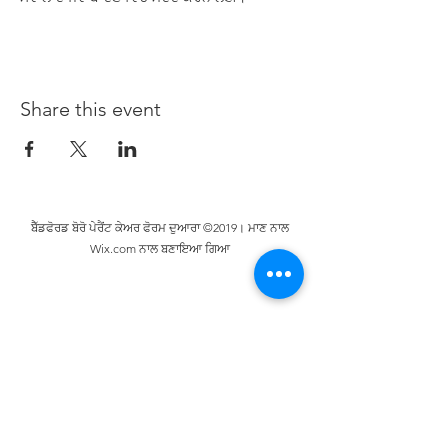
Share this event
ਬੈੱਡਫੋਰਡ ਬੋਰੋ ਪੇਰੈਂਟ ਕੇਅਰ ਫੋਰਮ ਦੁਆਰਾ ©2019। ਮਾਣ ਨਾਲ
Wix.com ਨਾਲ ਬਣਾਇਆ ਗਿਆ