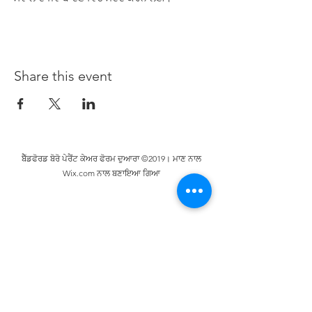
Share this event
ਬੈੱਡਫੋਰਡ ਬੋਰੋ ਪੇਰੈਂਟ ਕੇਅਰ ਫੋਰਮ ਦੁਆਰਾ ©2019। ਮਾਣ ਨਾਲ
Wix.com ਨਾਲ ਬਣਾਇਆ ਗਿਆ