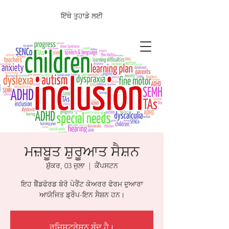
ਇੱਥੇ ਤੁਹਾਡੇ ਲਈ
ਮਜ਼ਬੂਤ ਸ਼ੁਰੂਆਤ ਸੈਸ਼ਨ
ਸ਼ੁੱਕਰ, 03 ਜੁਲਾ
  |  
ਕੈਂਪਸਟਨ
ਇਹ ਬੈੱਡਫੋਰਡ ਬੋਰੋ ਪੇਰੈਂਟ ਕੇਅਰਰ ਫੋਰਮ ਦੁਆਰਾ
ਆਯੋਜਿਤ ਡ੍ਰੌਪ-ਇਨ ਸੈਸ਼ਨ ਹਨ।
ਰਜਿਸਟ੍ਰੇਸ਼ਨ ਬੰਦ ਹੈ।