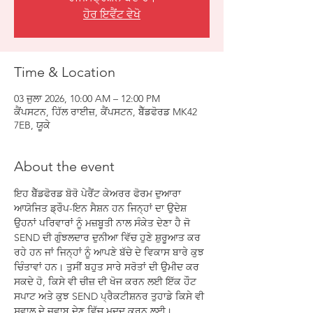
ਹੋਰ ਇਵੈਂਟ ਵੇਖੋ
Time & Location
03 ਜੁਲਾ 2026, 10:00 AM – 12:00 PM
ਕੈਂਪਸਟਨ, ਹਿੱਲ ਰਾਈਜ਼, ਕੈਂਪਸਟਨ, ਬੈੱਡਫੋਰਡ MK42
7EB, ਯੂਕੇ
About the event
ਇਹ ਬੈੱਡਫੋਰਡ ਬੋਰੋ ਪੇਰੈਂਟ ਕੇਅਰਰ ਫੋਰਮ ਦੁਆਰਾ 
ਆਯੋਜਿਤ ਡ੍ਰੌਪ-ਇਨ ਸੈਸ਼ਨ ਹਨ ਜਿਨ੍ਹਾਂ ਦਾ ਉਦੇਸ਼ 
ਉਹਨਾਂ ਪਰਿਵਾਰਾਂ ਨੂੰ ਮਜ਼ਬੂਤੀ ਨਾਲ ਸੰਕੇਤ ਦੇਣਾ ਹੈ ਜੋ 
SEND ਦੀ ਗੁੰਝਲਦਾਰ ਦੁਨੀਆ ਵਿੱਚ ਹੁਣੇ ਸ਼ੁਰੂਆਤ ਕਰ 
ਰਹੇ ਹਨ ਜਾਂ ਜਿਨ੍ਹਾਂ ਨੂੰ ਆਪਣੇ ਬੱਚੇ ਦੇ ਵਿਕਾਸ ਬਾਰੇ ਕੁਝ 
ਚਿੰਤਾਵਾਂ ਹਨ। ਤੁਸੀਂ ਬਹੁਤ ਸਾਰੇ ਸਰੋਤਾਂ ਦੀ ਉਮੀਦ ਕਰ 
ਸਕਦੇ ਹੋ, ਕਿਸੇ ਵੀ ਚੀਜ਼ ਦੀ ਖੋਜ ਕਰਨ ਲਈ ਇੱਕ ਹੌਟ 
ਸਪਾਟ ਅਤੇ ਕੁਝ SEND ਪ੍ਰੈਕਟੀਸ਼ਨਰ ਤੁਹਾਡੇ ਕਿਸੇ ਵੀ 
ਸਵਾਲ ਦੇ ਜਵਾਬ ਦੇਣ ਵਿੱਚ ਮਦਦ ਕਰਨ ਲਈ।