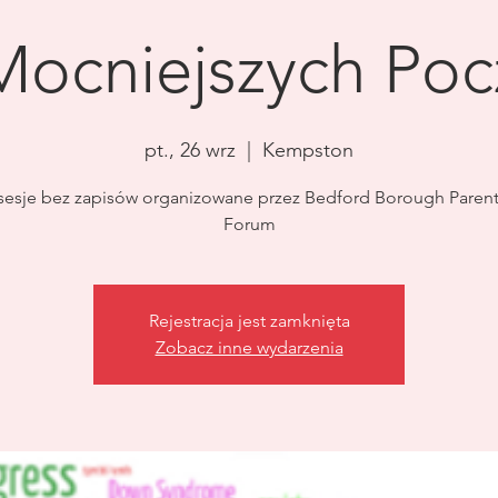
Mocniejszych Po
pt., 26 wrz
  |  
Kempston
 sesje bez zapisów organizowane przez Bedford Borough Parent
Forum
Rejestracja jest zamknięta
Zobacz inne wydarzenia