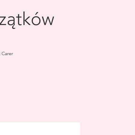
czątków
 Carer