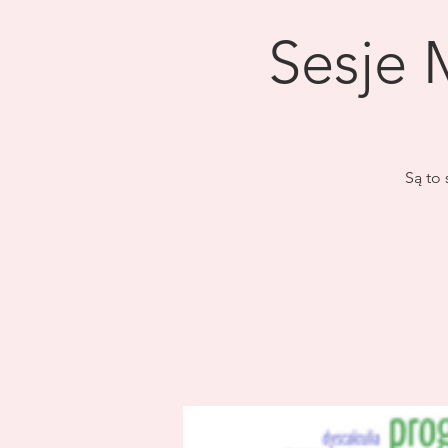
Sesje 
Są to