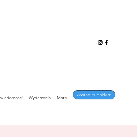
Zostań członkiem
 wiadomości
Wydarzenia
More