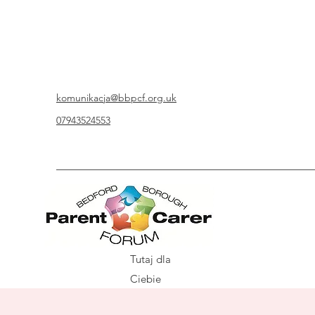
komunikacja@bbpcf.org.uk
07943524553
Tutaj dla
Ciebie