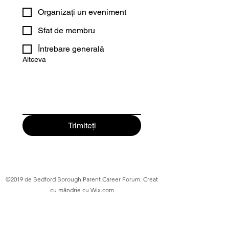
Organizați un eveniment
Sfat de membru
Întrebare generală
Altceva
Trimiteți
©2019 de Bedford Borough Parent Career Forum. Creat
cu mândrie cu Wix.com