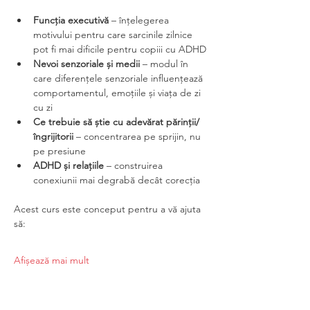
Funcția executivă
 – înțelegerea 
motivului pentru care sarcinile zilnice 
pot fi mai dificile pentru copiii cu ADHD
Nevoi senzoriale și medii
 – modul în 
care diferențele senzoriale influențează 
comportamentul, emoțiile și viața de zi 
cu zi
Ce trebuie să știe cu adevărat părinții/
îngrijitorii
 – concentrarea pe sprijin, nu 
pe presiune
ADHD și relațiile
 – construirea 
conexiunii mai degrabă decât corecția
Acest curs este conceput pentru a vă ajuta 
să:
Afișează mai mult