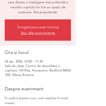
care doresc o înțelegere mai profundă a
nevoilor copilului lor într-un spațiu de
susținere, fără prejudecăți.
Înregistrarea este închisă
Vezi alte evenimente
Ora și locul
24 apr. 2026, 10:00 – 11:30
Sală de clasă, Centru de dezvoltare a
copilului, Hill Rise, Kempston, Bedford MK42
7EB, Marea Britanie
Despre eveniment
În cadrul acestui curs, vom explora în mod 
creativ: