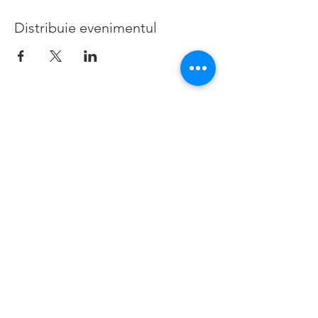
Distribuie evenimentul
©2019 de Bedford Borough Parent Career Forum. Creat
cu mândrie cu Wix.com