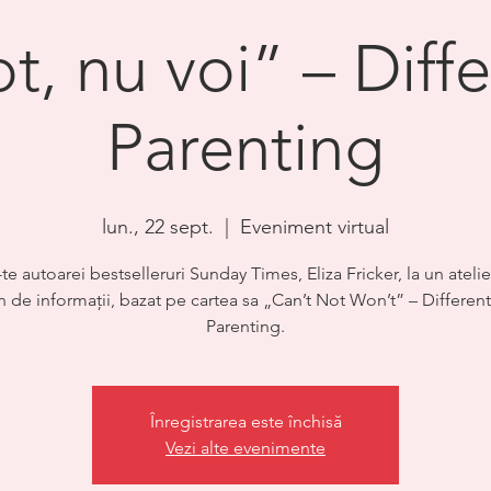
, nu voi” – Diffe
Parenting
lun., 22 sept.
  |  
Eveniment virtual
te autoarei bestselleruri Sunday Times, Eliza Fricker, la un ateli
n de informații, bazat pe cartea sa „Can’t Not Won’t” – Different
Parenting.
Înregistrarea este închisă
Vezi alte evenimente