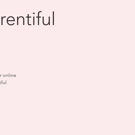
rentiful
er online
iful