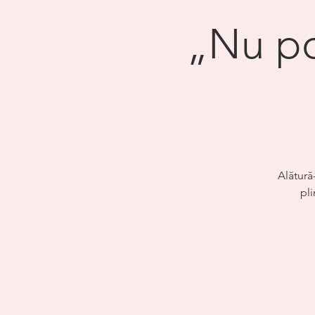
„Nu pot
Alătură-
pli