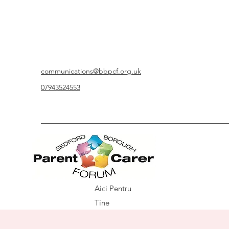
communications@bbpcf.org.uk
07943524553
Aici Pentru
Tine