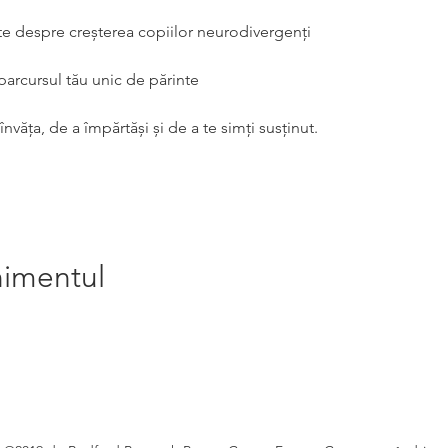
te despre creșterea copiilor neurodivergenți
 parcursul tău unic de părinte
nvăța, de a împărtăși și de a te simți susținut.
nimentul