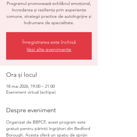
Programul promovează echilibrul emoțional,
încrederea și reziliența prin experiențe
comune, strategii practice de autoîngrijire și
îndrumare de specialitate.
Înregistrarea este închisă
Vezi alte evenimente
Ora și locul
18 mai 2026, 19:00 – 21:00
Eveniment virtual (echipe)
Despre eveniment
Organizat de BBPCF, acest program este 
gratuit pentru părinții îngrijitori din Bedford 
Borough. Acesta oferă un spațiu de sprijin 