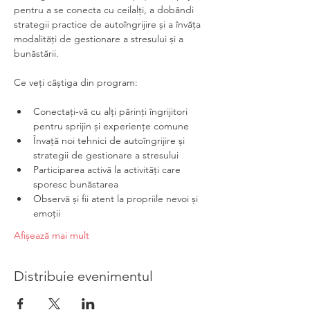
pentru a se conecta cu ceilalți, a dobândi 
strategii practice de autoîngrijire și a învăța 
modalități de gestionare a stresului și a 
bunăstării.
Ce veți câștiga din program:
Conectați-vă cu alți părinți îngrijitori 
pentru sprijin și experiențe comune
Învață noi tehnici de autoîngrijire și 
strategii de gestionare a stresului
Participarea activă la activități care 
sporesc bunăstarea
Observă și fii atent la propriile nevoi și 
emoții
Afișează mai mult
Distribuie evenimentul