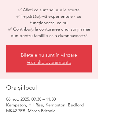
✅ Aflați ce sunt sejururile scurte
✅ Împărtășiți-vă experiențele - ce
funcționează, ce nu
✅ Contribuiți la conturarea unui sprijin mai
Biletele nu sunt în vânzare
Vezi alte evenimente
Ora și locul
06 nov. 2025, 09:30 – 11:30
Kempston, Hill Rise, Kempston, Bedford
MK42 7EB, Marea Britanie