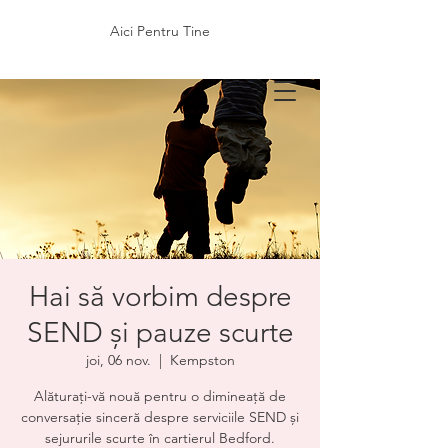
Aici Pentru Tine
Hai să vorbim despre
SEND și pauze scurte
joi, 06 nov.
  |  
Kempston
Alăturați-vă nouă pentru o dimineață de
conversație sinceră despre serviciile SEND și
sejururile scurte în cartierul Bedford.