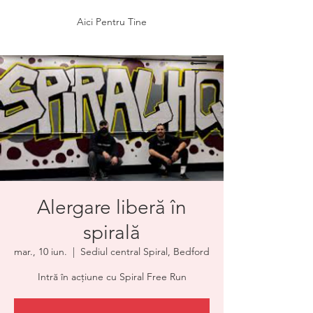
Aici Pentru Tine
Alergare liberă în
spirală
mar., 10 iun.
  |  
Sediul central Spiral, Bedford
Intră în acțiune cu Spiral Free Run