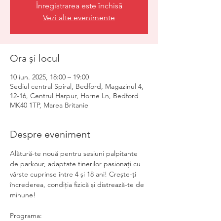
Înregistrarea este închisă
Vezi alte evenimente
Ora și locul
10 iun. 2025, 18:00 – 19:00
Sediul central Spiral, Bedford, Magazinul 4,
12-16, Centrul Harpur, Horne Ln, Bedford
MK40 1TP, Marea Britanie
Despre eveniment
Alătură-te nouă pentru sesiuni palpitante 
de parkour, adaptate tinerilor pasionați cu 
vârste cuprinse între 4 și 18 ani! Crește-ți 
încrederea, condiția fizică și distrează-te de 
minune!
Programa: