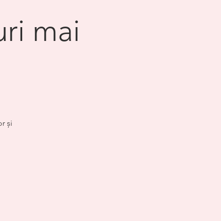
uri mai
r și