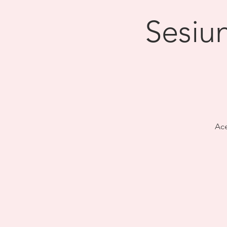
Sesiun
Ace