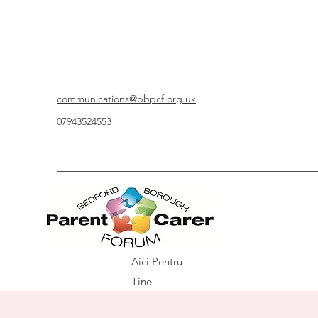
communications@bbpcf.org.uk
07943524553
Aici Pentru
Tine