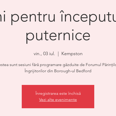
i pentru început
puternice
vin., 03 iul.
  |  
Kempston
stea sunt sesiuni fără programare găzduite de Forumul Părințilo
Îngrijitorilor din Borough-ul Bedford
Înregistrarea este închisă
Vezi alte evenimente