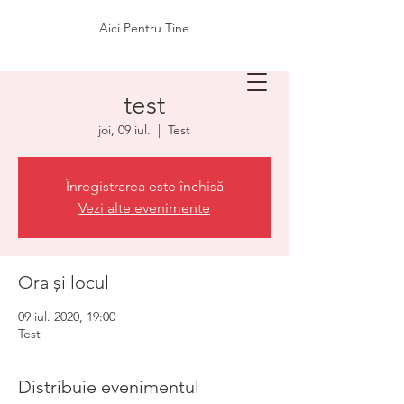
Aici Pentru Tine
test
joi, 09 iul.
  |  
Test
Înregistrarea este închisă
Vezi alte evenimente
Ora și locul
09 iul. 2020, 19:00
Test
Distribuie evenimentul