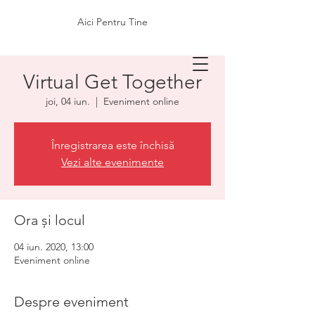
Aici Pentru Tine
Virtual Get Together
joi, 04 iun.
  |  
Eveniment online
Înregistrarea este închisă
Vezi alte evenimente
Ora și locul
04 iun. 2020, 13:00
Eveniment online
Despre eveniment